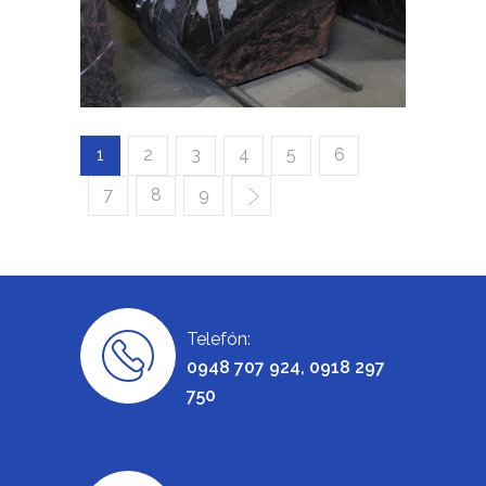
1
2
3
4
5
6
7
8
9
Telefón:
0948 707 924, 0918 297
750