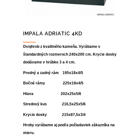
IMPALA ADRIATIC 4KD
Dvojhrob z kvalitného kameňa. Vyrábame v
štandardných rozmeroch 240x200 cm. Krycie dosky
dodávame v hrúbke 3 a 4 cm.
Predný a zadný rám 195x18x4/5
Bočné rámy 225x18x4/5
Hlava 202x25x5/6
Stredový kus 216,5x25x5/6
Krycie dosky 215x87,5x3/4
Hroby vyrábame aj podľa požiadaviek zákazníka na
mieru.