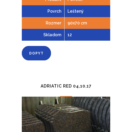
Povrch
Leštený
Rozmer
90x70 cm
Skladom
12
DOPYT
ADRIATIC RED 04,10,17