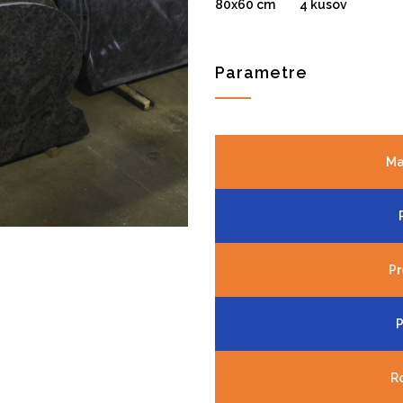
80x60 cm 4 kusov
Parametre
Ma
Pr
P
R