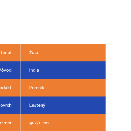
teriál
Žula
Pôvod
India
odukt
Pomník
ovrch
Leštený
ozmer
90x70 cm