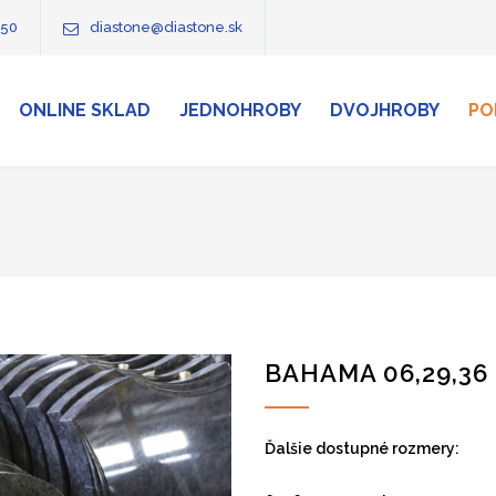
750
diastone@diastone.sk
ONLINE SKLAD
JEDNOHROBY
DVOJHROBY
PO
BAHAMA 06,29,36
Ďalšie dostupné rozmery: