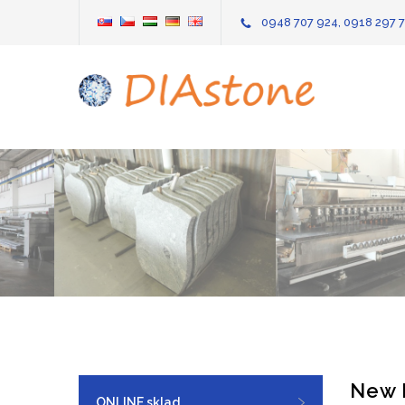
0948 707 924, 0918 297 
New 
ONLINE sklad