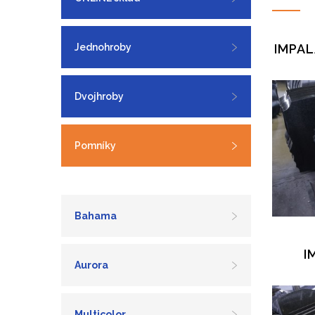
Jednohroby
IMPAL
Dvojhroby
Pomníky
Bahama
I
Aurora
Multicolor