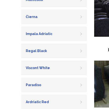
Čierna
Impala Adriatic
Regal Black
Viscont White
Paradiso
Ardriatic Red