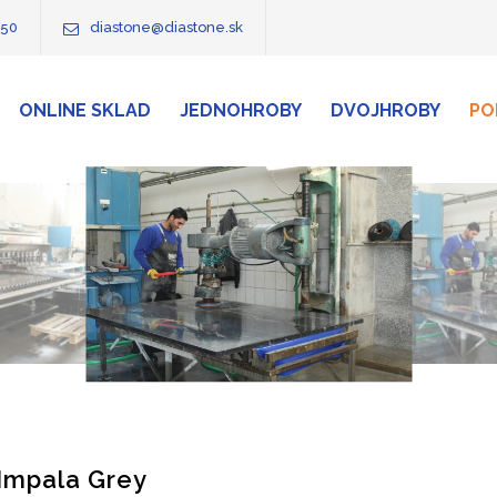
750
diastone@diastone.sk
ONLINE SKLAD
JEDNOHROBY
DVOJHROBY
PO
Impala Grey