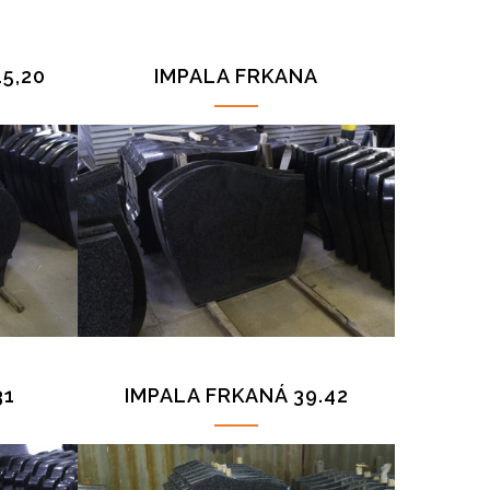
5,20
IMPALA FRKANA
07,14,22,23,26,33
31
IMPALA FRKANÁ 39.42